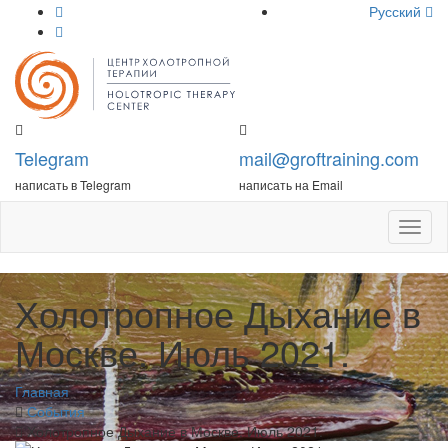
Русский
Telegram
mail@groftraining.com
написать в Telegram
написать на Email
Откры
меню
Холотропное Дыхание в
Москве. Июль 2021.
Главная
События
Холотропное Дыхание в Москве. Июль 2021.