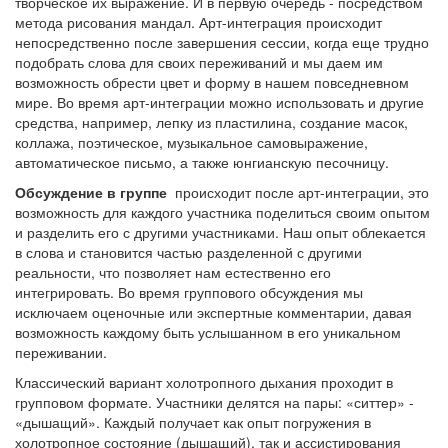
творческое их выражение. И в первую очередь - посредством
метода рисования мандал. Арт-интеграция происходит
непосредственно после завершения сессии, когда еще трудно
подобрать слова для своих переживаний и мы даем им
возможность обрести цвет и форму в нашем повседневном
мире. Во время арт-интеграции можно использовать и другие
средства, например, лепку из пластилина, создание масок,
коллажа, поэтическое, музыкальное самовыражение,
автоматическое письмо, а также юнгианскую песочницу.
Обсуждение в группе
происходит после арт-интеграции, это
возможность для каждого участника поделиться своим опытом
и разделить его с другими участниками. Наш опыт облекается
в слова и становится частью разделенной с другими
реальности, что позволяет нам естественно его
интегрировать. Во время группового обсуждения мы
исключаем оценочные или экспертные комментарии, давая
возможность каждому быть услышанном в его уникальном
переживании.
Классический вариант холотропного дыхания проходит в
групповом формате. Участники делятся на пары: «ситтер» -
«дышащий». Каждый получает как опыт погружения в
холотропное состояние (дышащий), так и ассистирования