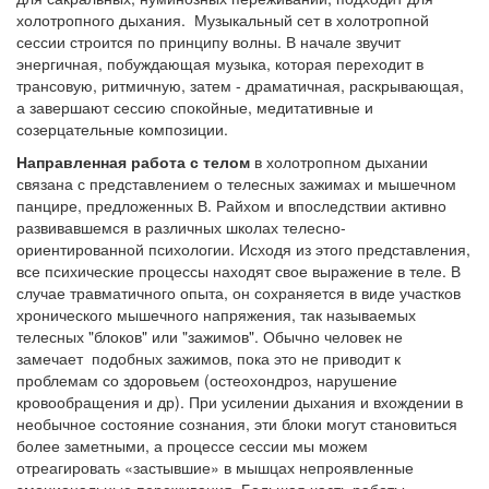
холотропного дыхания. Музыкальный сет в холотропной
сессии строится по принципу волны. В начале звучит
энергичная, побуждающая музыка, которая переходит в
трансовую, ритмичную, затем - драматичная, раскрывающая,
а завершают сессию спокойные, медитативные и
созерцательные композиции.
Направленная работа с телом
в холотропном дыхании
связана с представлением о телесных зажимах и мышечном
панцире, предложенных В. Райхом и впоследствии активно
развивавшемся в различных школах телесно-
ориентированной психологии. Исходя из этого представления,
все психические процессы находят свое выражение в теле. В
случае травматичного опыта, он сохраняется в виде участков
хронического мышечного напряжения, так называемых
телесных "блоков" или "зажимов". Обычно человек не
замечает подобных зажимов, пока это не приводит к
проблемам со здоровьем (остеохондроз, нарушение
кровообращения и др). При усилении дыхания и вхождении в
необычное состояние сознания, эти блоки могут становиться
более заметными, а процессе сессии мы можем
отреагировать «застывшие» в мышцах непроявленные
эмоциональные переживания. Большая часть работы