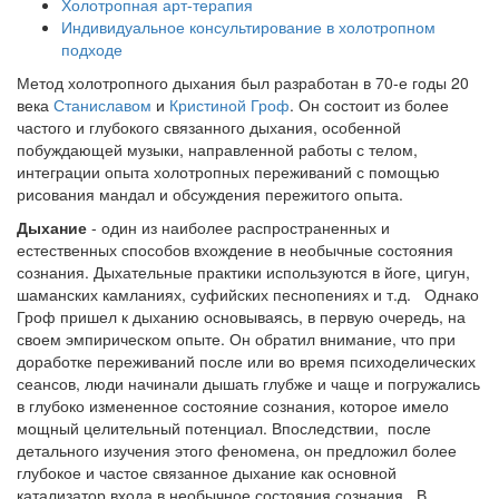
Холотропная арт-терапия
Индивидуальное консультирование в холотропном
подходе
Метод холотропного дыхания был разработан в 70-е годы 20
века
Станиславом
и
Кристиной Гроф
. Он состоит из более
частого и глубокого связанного дыхания, особенной
побуждающей музыки, направленной работы с телом,
интеграции опыта холотропных переживаний с помощью
рисования мандал и обсуждения пережитого опыта.
Дыхание
- один из наиболее распространенных и
естественных способов вхождение в необычные состояния
сознания. Дыхательные практики используются в йоге, цигун,
шаманских камланиях, суфийских песнопениях и т.д. Однако
Гроф пришел к дыханию основываясь, в первую очередь, на
своем эмпирическом опыте. Он обратил внимание, что при
доработке переживаний после или во время психоделических
сеансов, люди начинали дышать глубже и чаще и погружались
в глубоко измененное состояние сознания, которое имело
мощный целительный потенциал. Впоследствии, после
детального изучения этого феномена, он предложил более
глубокое и частое связанное дыхание как основной
катализатор входа в необычное состояния сознания. В