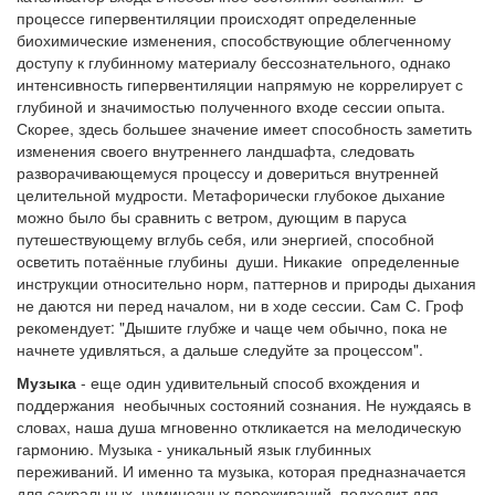
процессе гипервентиляции происходят определенные
биохимические изменения, способствующие облегченному
доступу к глубинному материалу бессознательного, однако
интенсивность гипервентиляции напрямую не коррелирует с
глубиной и значимостью полученного входе сессии опыта.
Скорее, здесь большее значение имеет способность заметить
изменения своего внутреннего ландшафта, следовать
разворачивающемуся процессу и довериться внутренней
целительной мудрости. Метафорически глубокое дыхание
можно было бы сравнить с ветром, дующим в паруса
путешествующему вглубь себя, или энергией, способной
осветить потаённые глубины души. Никакие определенные
инструкции относительно норм, паттернов и природы дыхания
не даются ни перед началом, ни в ходе сессии. Сам С. Гроф
рекомендует: "Дышите глубже и чаще чем обычно, пока не
начнете удивляться, а дальше следуйте за процессом".
Музыка
- еще один удивительный способ вхождения и
поддержания необычных состояний сознания. Не нуждаясь в
словах, наша душа мгновенно откликается на мелодическую
гармонию. Музыка - уникальный язык глубинных
переживаний. И именно та музыка, которая предназначается
для сакральных, нуминозных переживаний, подходит для