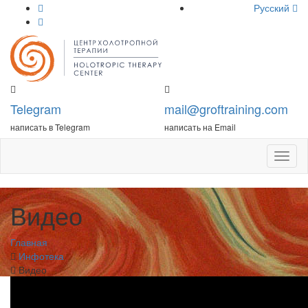
Русский
Telegram
mail@groftraining.com
написать в Telegram
написать на Email
Откры
меню
Видео
Главная
Инфотека
Видео