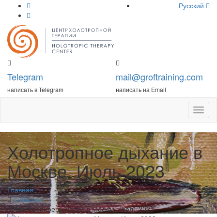
Русский
Telegram
mail@groftraining.com
написать в Telegram
написать на Email
Откры
меню
Холотропное дыхание в
Москве. Июль 2023
Главная
События
Холотропное дыхание в Москве. Июль 2023