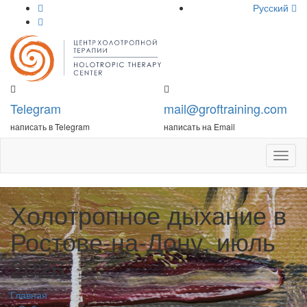
Русский
Telegram
mail@groftraining.com
написать в Telegram
написать на Email
Откры
меню
Холотропное дыхание в
Ростове-на-Дону, июль
2026.
Главная