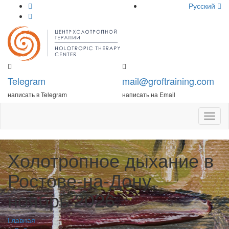
Русский
Telegram
mail@groftraining.com
написать в Telegram
написать на Email
Откры
меню
Холотропное дыхание в
Ростове-на-Дону,
ноябрь 2026.
Главная