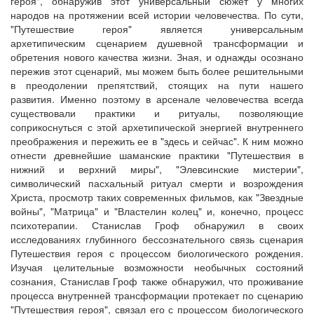
героя", обнаружив этот универсальный сюжет у многих
народов на протяжении всей истории человечества. По сути,
"Путешествие героя" является универсальным
архетипическим сценарием душевной трансформации и
обретения нового качества жизни. Зная, и однажды осознано
пережив этот сценарий, мы можем быть более решительными
в преодолении препятствий, стоящих на пути нашего
развития. Именно поэтому в арсенале человечества всегда
существовали практики и ритуалы, позволяющие
соприкоснуться с этой архетипической энергией внутреннего
преображения и пережить ее в "здесь и сейчас". К ним можно
отнести древнейшие шаманские практики "Путешествия в
нижний и верхний миры", "Элевсинские мистерии",
символический пасхальный ритуал смерти и возрождения
Христа, просмотр таких современных фильмов, как "Звездные
войны", "Матрица" и "Властелин колец" и, конечно, процесс
психотерапии. Станислав Гроф обнаружил в своих
исследованиях глубинного бессознательного связь сценария
Путешествия героя с процессом биологического рождения.
Изучая целительные возможности необычных состояний
сознания, Станислав Гроф также обнаружил, что проживание
процесса внутренней трансформации протекает по сценарию
"Путешествия героя", связал его с процессом биологического