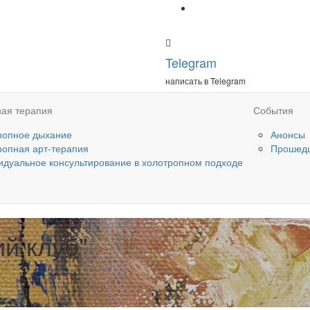
Telegram
написать в Telegram
ая терапия
События
ропное дыхание
Анонсы
ропная арт-терапия
Прошед
идуальное консультирование в холотропном подходе
й клуб"