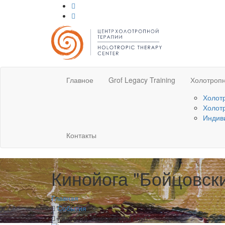
Главное
Grof Legacy Training
Холотропн
Холот
Холот
Индив
Контакты
Кинойога "Бойцовски
Главная
События
Кинойога "Бойцовский клуб"