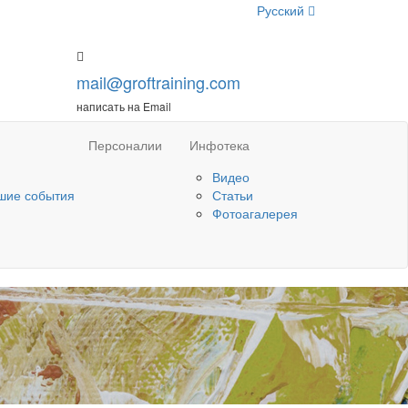
Русский
mail@groftraining.com
написать на Email
Персоналии
Инфотека
Видео
шие события
Статьи
Фотоагалерея