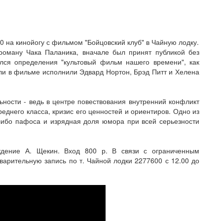
0 на кинойогу с фильмом "Бойцовский клуб" в Чайную лодку.
роману Чака Паланика, вначале был принят публикой без
ился определения "культовый фильм нашего времени", как
ли в фильме исполнили Эдвард Нортон, Брэд Питт и Хелена
льности - ведь в центре повествования внутренний конфликт
еднего класса, кризис его ценностей и ориентиров. Одно из
-либо пафоса и изрядная доля юмора при всей серьезности
ждение А. Щекин. Вход 800 р. В связи с ограниченным
арительную запись по т. Чайной лодки 2277600 с 12.00 до