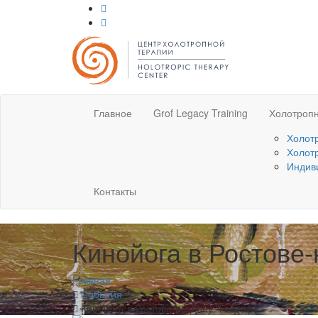
Главное
Grof Legacy Training
Холотропн
Холот
Холот
Индив
Контакты
Кинойога в Ростове-
Главная
События
Кинойога в Ростове-на-Дону "Голгофа".