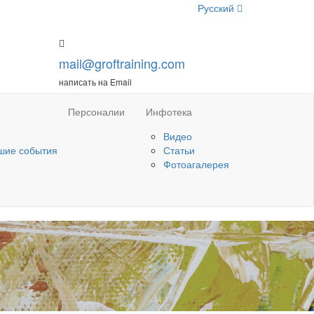
Русский
mail@groftraining.com
написать на Email
Персоналии
Инфотека
Видео
шие события
Статьи
Фотоагалерея