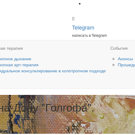
Telegram
написать в Telegram
ая терапия
События
ропное дыхание
Анонсы
ропная арт-терапия
Прошед
идуальное консультирование в холотропном подходе
на-Дону "Голгофа".