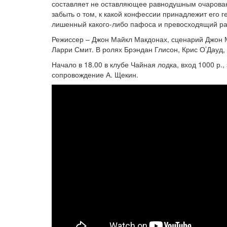
составляет не оставляющее равнодушным очаровани
забыть о том, к какой конфессии принадлежит его ге
лишенный какого-либо пафоса и превосходящий рам
Режиссер – Джон Майкл Макдонах, сценарий Джон М
Ларри Смит. В ролях Брэндан Глисон, Крис О’Дауд,
Начало в 18.00 в клубе Чайная лодка, вход 1000 р.
сопровождение А. Щекин.