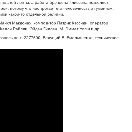
е этой ленты, а работа Брэндона Глиссона позволяет
рой, потому что нас трогает его человечность и гуманизм,
ки какой-то отдельной религии.
айкл Макдонах, композитор Патрик Кэссиди, оператор
 Келли Райлли, Эйдан Гиллен, М. Эммет Уолш и др.
, запись по т. 2277600. Ведущий В. Емельяненко, техническое