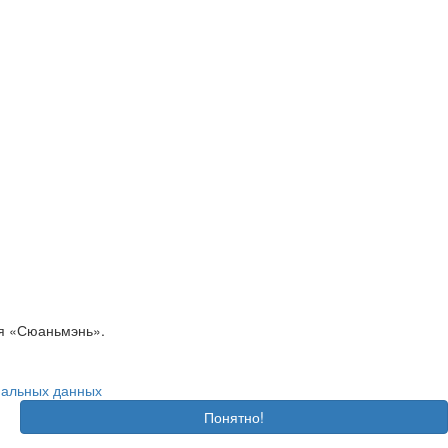
ия «Сюаньмэнь».
нальных данных
Понятно!