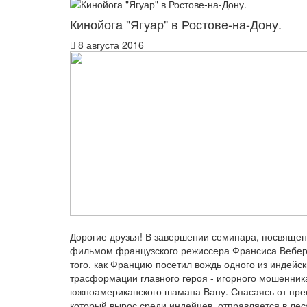
Кинойога "Ягуар" в Ростове-на-Дону.
8 августа 2016
Дорогие друзья! В завершении семинара, посвящен
фильмом французского режиссера Франсиса Вебера
того, как Францию посетил вождь одного из индейс
трасформации главного героя - игорного мошенник
южноамериканского шамана Вану. Спасаясь от пре
который вырос среди индейцев, отправляется в лес