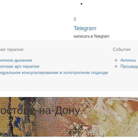
Telegram
написать в Telegram
ая терапия
События
ропное дыхание
Анонсы
ропная арт-терапия
Прошед
идуальное консультирование в холотропном подходе
Ростове-на-Дону.