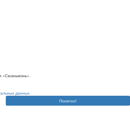
ия «Сюаньмэнь».
нальных данных
Понятно!