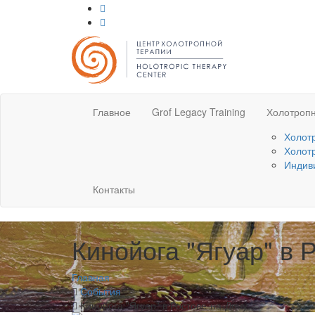
Главное
Grof Legacy Training
Холотропн
Холот
Холот
Индив
Контакты
Кинойога "Ягуар" в 
Главная
События
Кинойога "Ягуар" в Ростове-на-Дону.