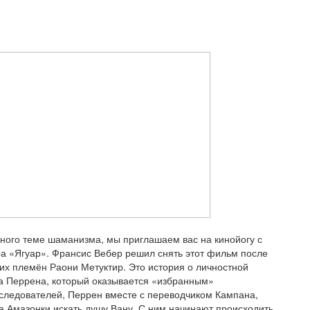
ного теме шаманизма, мы приглашаем вас на кинойогу с
 «Ягуар». Франсис Вебер решил снять этот фильм после
ких племён Раони Метуктир. Это история о личностной
а Перрена, который оказывается «избранным»
следователей, Перрен вместе с переводчиком Кампана,
а Амазонки искать душу Вану. С ним начинают происходить