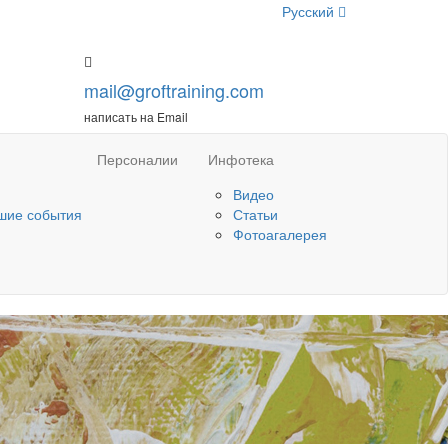
Русский
mail@groftraining.com
написать на Email
Персоналии
Инфотека
Видео
шие события
Статьи
Фотоагалерея