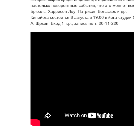
настолько невероятные события, что это меняет вс
Брюэль, Харрисон Лоу, Патрисия Веласкес и др.
Кинойога состоится 8 августа в 19.00 в йога-студи
А. Щекин. Вход 1 т.р., запись по т. 20-11-220.