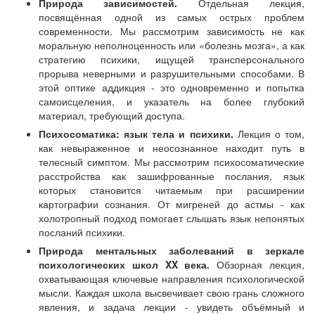
Природа зависимостей.
Отдельная лекция,
посвящённая одной из самых острых проблем
современности. Мы рассмотрим зависимость не как
моральную неполноценность или «болезнь мозга», а как
стратегию психики, ищущей трансперсонального
прорыва неверными и разрушительными способами. В
этой оптике аддикция - это одновременно и попытка
самоисцеления, и указатель на более глубокий
материал, требующий доступа.
Психосоматика: язык тела и психики.
Лекция о том,
как невыраженное и неосознанное находит путь в
телесный симптом. Мы рассмотрим психосоматические
расстройства как зашифрованные послания, язык
которых становится читаемым при расширении
картографии сознания. От мигреней до астмы - как
холотропный подход помогает слышать язык непонятых
посланий психики.
Природа ментальных заболеваний в зеркале
психологических школ XX века.
Обзорная лекция,
охватывающая ключевые направления психологической
мысли. Каждая школа высвечивает свою грань сложного
явления, и задача лекции - увидеть объёмный и