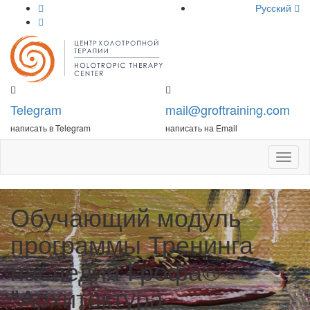
Русский
Telegram
mail@groftraining.com
написать в Telegram
написать на Email
Откры
меню
Обучающий модуль
программы Тренинга
наследия Грофа®
"Архитектура