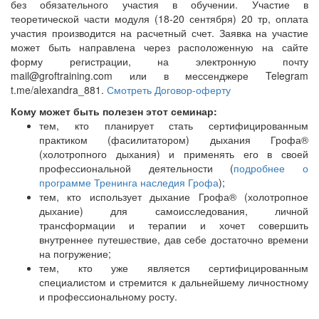
без обязательного участия в обучении. Участие в
теоретической части модуля (18-20 сентября) 20 тр, оплата
участия производится на расчетный счет. Заявка на участие
может быть направлена через расположенную на сайте
форму регистрации, на электронную почту
mail@groftraining.com или в мессенджере Telegram
t.me/alexandra_881.
Смотреть Договор-оферту
Кому может быть полезен этот семинар:
тем, кто планирует стать сертифицированным
практиком (фасилитатором) дыхания Грофа
®
(холотропного дыхания)
и применять его в своей
профессиональной деятельности (
подробнее о
программе Тренинга наследия Грофа
);
тем, кто
использует дыхание Грофа
® (холотропное
дыхание)
для самоисследования, личной
трансформации и терапии и хочет совершить
внутреннее путешествие, дав себе достаточно времени
на погружение;
тем, кто уже является сертифицированным
специалистом и стремится к дальнейшему личностному
и профессиональному росту.