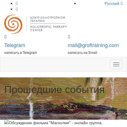
Русский
Telegram
mail@groftraining.com
написать в Telegram
написать на Email
Откры
меню
Прошедшие события
Главная
События
Прошедшие события
Обсуждение фильма "Магнолия" - онлайн группа.