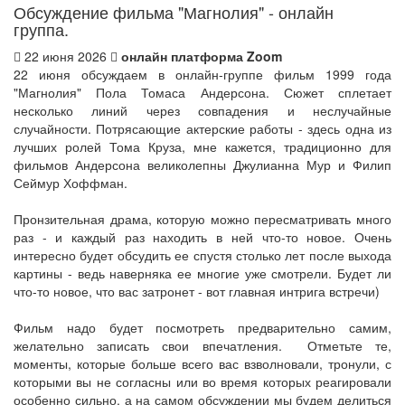
Обсуждение фильма "Магнолия" - онлайн
группа.
22 июня 2026
онлайн платформа Zoom
22 июня обсуждаем в онлайн-группе фильм 1999 года
"Магнолия" Пола Томаса Андерсона. Сюжет сплетает
несколько линий через совпадения и неслучайные
случайности. Потрясающие актерские работы - здесь одна из
лучших ролей Тома Круза, мне кажется, традиционно для
фильмов Андерсона великолепны Джулианна Мур и Филип
Сеймур Хоффман.
Пронзительная драма, которую можно пересматривать много
раз - и каждый раз находить в ней что-то новое. Очень
интересно будет обсудить ее спустя столько лет после выхода
картины - ведь наверняка ее многие уже смотрели. Будет ли
что-то новое, что вас затронет - вот главная интрига встречи)
Фильм надо будет посмотреть предварительно самим,
желательно записать свои впечатления. Отметьте те,
моменты, которые больше всего вас взволновали, тронули, с
которыми вы не согласны или во время которых реагировали
особенно сильно. а на самом обсуждении мы будем делиться