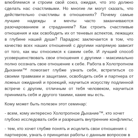
влюбляемся и строим свой союз, ожидая, что это должно
сделать нас счастливыми. Но многие ли могут сказать, что
действительно счастливы в отношениях? Почему самые
лучшие надежды и мечты часто заканчиваются
разочарованием и страданием? Как строить счастливые
отношения и как освободить их от теневых аспектов, лежащих
в глубине нашей души? Парадокс заключается в том, что
качество всех наших отношений с другими напрямую зависит
от того, как мы относимся к самим себе. И лучший способ
усовершенствовать свои отношения с другими - максимально
полно осознать свое отношение к себе. Работа в Холотропном
Дыхании™ помогает глубже узнать себя, встретиться со
своими травмами и защитами, освободить себя и партнера от
ложных ожиданий и проекций, научиться искусству подлинной
встрече с другим, отличным от тебя человеком, научиться
принимать себя и другого такими, какие мы есть.
Кому может быть полезен этот семинар:
- всем, кому интересно Холотропное Дыхание™, кто хочет
глубоко исследовать себя и разрешить внутренние конфликты;
- тем, кто хочет глубже понять и исцелить свои отношения с
партнером, узнать о принципах работы с данным вопросом в