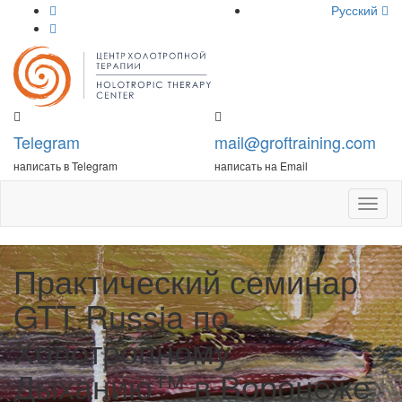
Русский
Telegram
mail@groftraining.com
написать в Telegram
написать на Email
Откры
меню
Практический семинар
GTT Russia по
Холотропному
Дыханию™ в Воронеже