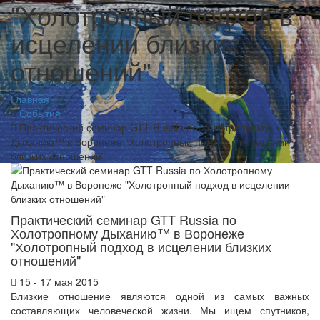
"Холотропный подход в
исцелении близких
отношений"
Главная
События
Практический семинар GTT Russia по Холотропному
Дыханию™ в Воронеже "Холотропный подход в исцелении
близких отношений"
Практический семинар GTT Russia по
Холотропному Дыханию™ в Воронеже
"Холотропный подход в исцелении близких
отношений"
15 - 17 мая 2015
Близкие отношение являются одной из самых важных
составляющих человеческой жизни. Мы ищем спутников,