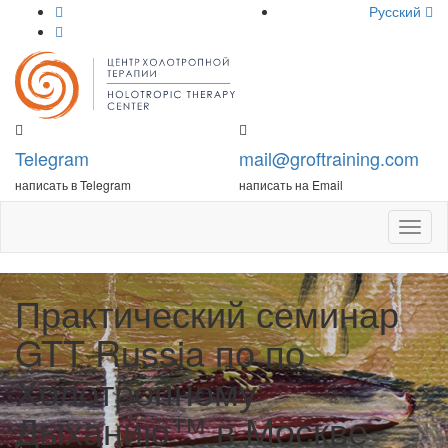
Русский
Telegram
mail@groftraining.com
написать в Telegram
написать на Email
Откры
меню
Практический семинар
GTT Russia по по
Холотропному
Дыханию™ в Москве