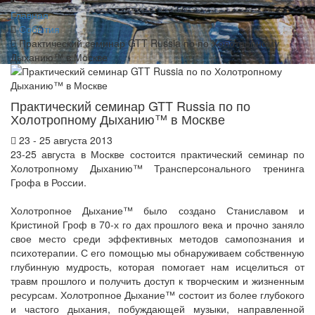
Главная
События
Практический семинар GTT Russia по по Холотропному
Дыханию™ в Москве
Практический семинар GTT Russia по по
Холотропному Дыханию™ в Москве
23 - 25 августа 2013
23-25 августа в Москве состоится практический семинар по
Холотропному Дыханию™ Трансперсонального тренинга
Грофа в России.
Холотропное Дыхание™ было создано Станиславом и
Кристиной Гроф в 70-х го дах прошлого века и прочно заняло
свое место среди эффективных методов самопознания и
психотерапии. С его помощью мы обнаруживаем собственную
глубинную мудрость, которая помогает нам исцелиться от
травм прошлого и получить доступ к творческим и жизненным
ресурсам. Холотропное Дыхание™ состоит из более глубокого
и частого дыхания, побуждающей музыки, направленной