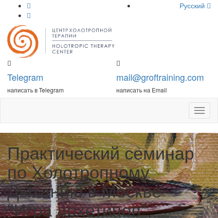
Русский
Telegram
mail@groftraining.com
написать в Telegram
написать на Email
Откры
меню
Практический семинар
по Холотропному
Дыханию в Москве
"Игра архетипов",