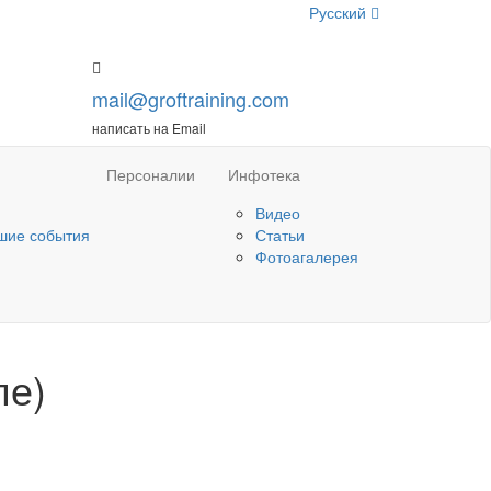
Русский
mail@groftraining.com
написать на Email
Персоналии
Инфотека
Видео
шие события
Статьи
Фотоагалерея
пе)