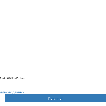
ия «Сюаньмэнь».
нальных данных
Понятно!